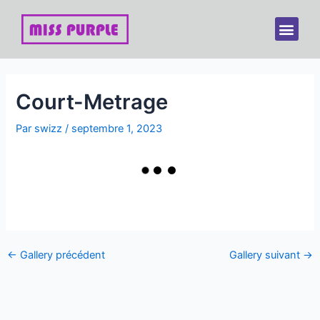
Aller
Navigation
Men
au
des
contenu
articles
Court-Metrage
Par
swizz
/
septembre 1, 2023
←
Gallery précédent
Gallery suivant
→